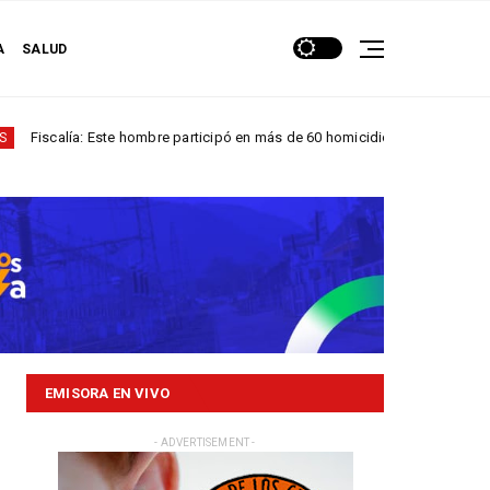
A
SALUD
: Este hombre participó en más de 60 homicidios en...
NACIONALES
EMISORA EN VIVO
- ADVERTISEMENT -