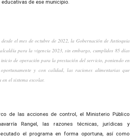
 educativas de ese municipio.
l, desde el mes de octubre de 2022, la Gobernación de Antioquia
 alcaldía para la vigencia 2023, sin embargo, cumplidos 85 días
l inicio de operación para la prestación del servicio, poniendo en
 oportunamente y con calidad, las raciones alimentarias que
en el sistema escolar.
o de las acciones de control, el Ministerio Público
havarría Rangel, las razones técnicas, jurídicas y
ejecutado el programa en forma oportuna, así como