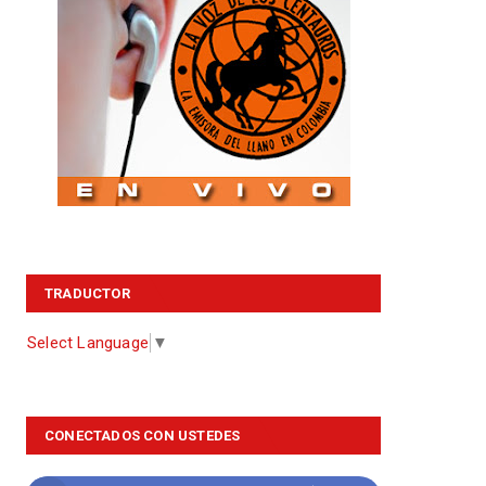
TRADUCTOR
Select Language
▼
CONECTADOS CON USTEDES