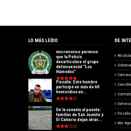
LO MÁS LEÍDO
DE INT
Operación contra el
microtráfico permitió
Alcalcía
que la Policía
desarticulara el grupo
Goberna
delincuencial “Los
Húmedos“
Cámara
Fiscalía: Este hombre
Cancille
participó en más de 60
homicidios en...
Contralo
Defenso
De la canasta al puente:
Fiscalía
familias de San Juanito y
El Calvario dejan atrás...
Min Agr