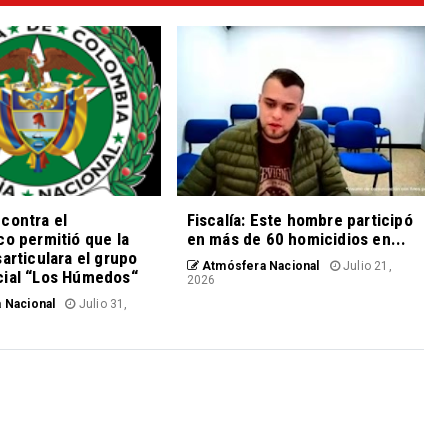
contra el
Fiscalía: Este hombre participó
co permitió que la
en más de 60 homicidios en...
sarticulara el grupo
Atmósfera Nacional
Julio 21,
cial “Los Húmedos“
2026
 Nacional
Julio 31,