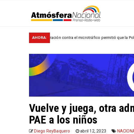
Operación contra el microtráfico permitió que la Policía desarti
AHORA:
ONALES
Vuelve y juega, otra ad
PAE a los niños
Diego ReyBaquero
abril 12, 2023
NACION