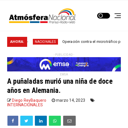
n...
AHORA:
Operación contra el microtráfico permitió que l
NACIONALES
- PUBLICIDAD -
EMSA
A puñaladas murió una niña de doce
años en Alemania.
Diego ReyBaquero
marzo 14, 2023
INTERNACIONALES