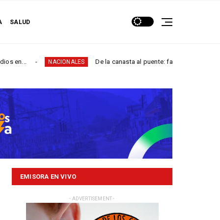
A
SALUD
De la canasta al puente: familias de San Juanito y El Calvari
NACIONALES
EMISORA EN VIVO
- ADVERTISEMENT -