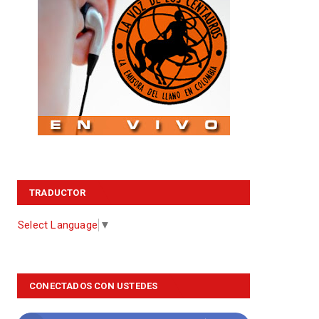
TRADUCTOR
Select Language
▼
CONECTADOS CON USTEDES