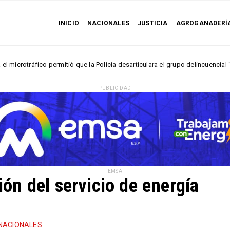
INICIO
NACIONALES
JUSTICIA
AGROGANADERÍ
co permitió que la Policía desarticulara el grupo delincuencial “Los Húmedo
- PUBLICIDAD -
EMSA
n del servicio de energía
NACIONALES