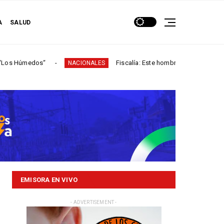
A
SALUD
s“
Fiscalía: Este hombre participó en más de 60 homi
NACIONALES
EMISORA EN VIVO
- ADVERTISEMENT -