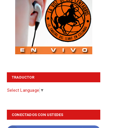
TRADUCTOR
Select Language
▼
CONECTADOS CON USTEDES