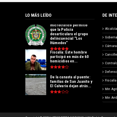
LO MÁS LEÍDO
DE INT
Operación contra el
microtráfico permitió
Alcalcía
que la Policía
desarticulara el grupo
Goberna
delincuencial “Los
Húmedos“
Cámara
Fiscalía: Este hombre
Cancille
participó en más de 60
homicidios en...
Contralo
Defenso
De la canasta al puente:
Fiscalía
familias de San Juanito y
El Calvario dejan atrás...
Min Agr
Min Amb