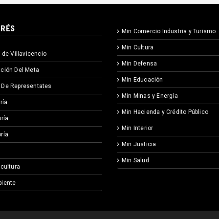
ERÉS
Min Comercio Industria y Turismo
Min Cultura
 de Villavicencio
Min Defensa
ción Del Meta
Min Educación
 De Representates
Min Minas y Energía
ría
Min Hacienda y Crédito Público
ría
Min Interior
ría
Min Justicia
Min Salud
icultura
iente