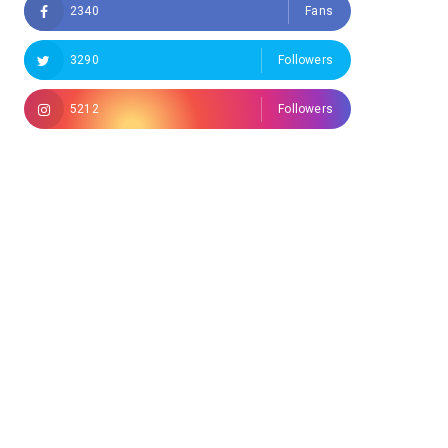
2340
Fans
3290
Followers
5212
Followers