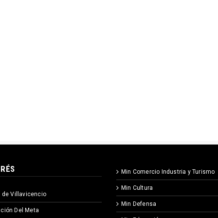
ERÉS
Min Comercio Industria y Turismo
Min Cultura
 de Villavicencio
Min Defensa
ción Del Meta