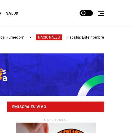
A
SALUD
s“
Fiscalía: Este hombre participó en más de 60 homi
NACIONALES
EMISORA EN VIVO
- ADVERTISEMENT -