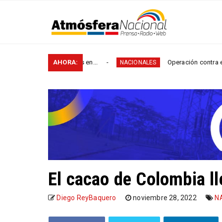
de vías rurales en...
AHORA:
Operación contra el microtráfic
NACIONALES
El cacao de Colombia ll
Diego ReyBaquero
noviembre 28, 2022
N