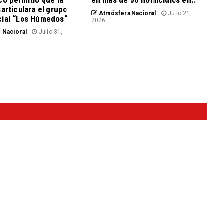
co permitió que la
en más de 60 homicidios en...
sarticulara el grupo
Atmósfera Nacional
Julio 21,
cial “Los Húmedos“
2026
 Nacional
Julio 31,