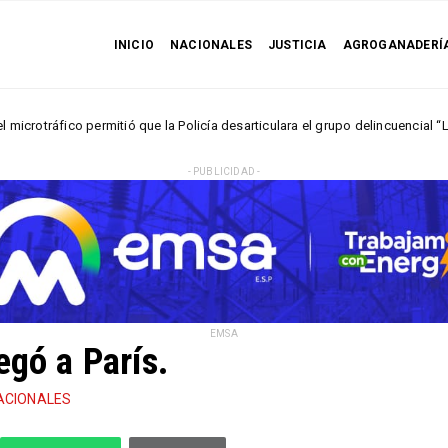
INICIO
NACIONALES
JUSTICIA
AGROGANADERÍ
o permitió que la Policía desarticulara el grupo delincuencial “Los Húmedo
- PUBLICIDAD -
EMSA
egó a París.
ACIONALES