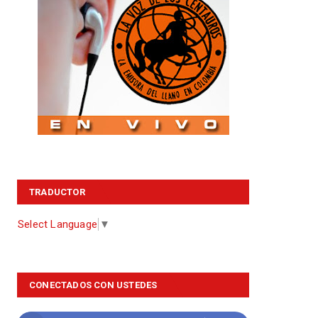
TRADUCTOR
Select Language
▼
CONECTADOS CON USTEDES