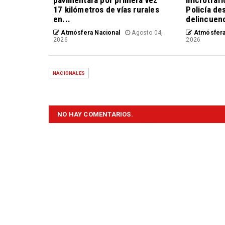
pavimentará por primera vez
microtráfi
17 kilómetros de vías rurales
Policía de
en...
delincuen
Atmósfera Nacional
Agosto 04,
Atmósfera
2026
2026
NACIONALES
NO HAY COMENTARIOS.