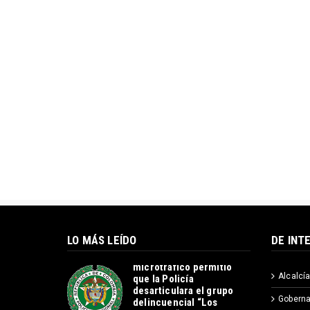
LO MÁS LEÍDO
DE INT
Operación contra el
microtráfico permitió
Alcalcía
que la Policía
desarticulara el grupo
Goberna
delincuencial “Los