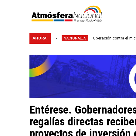
s rurales en...
AHORA:
Operación contra el microtráfico per
NACIONALES
Entérese. Gobernadores 
regalías directas recib
proyectos de inversión e