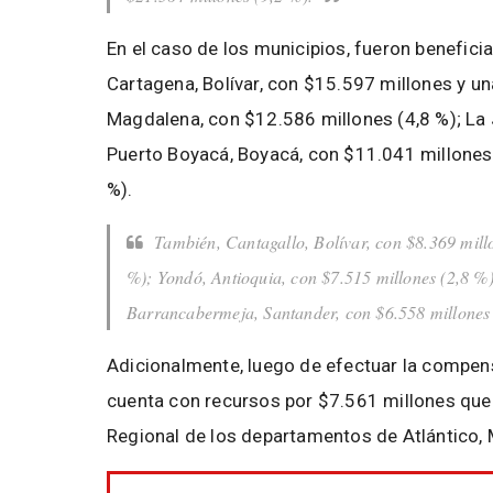
En el caso de los municipios, fueron benefici
Cartagena, Bolívar, con $15.597 millones y una
Magdalena, con $12.586 millones (4,8 %); La J
Puerto Boyacá, Boyacá, con $11.041 millones (
%).
También, Cantagallo, Bolívar, con $8.369 mill
%); Yondó, Antioquia, con $7.515 millones (2,8 %)
Barrancabermeja, Santander, con $6.558 millones 
Adicionalmente, luego de efectuar la compen
cuenta con recursos por $7.561 millones que 
Regional de los departamentos de Atlántico, 