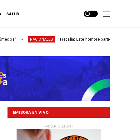
A
SALUD
Fiscalía: Este hombre participó en más de 60 homicidios
NACIONALES
EMISORA EN VIVO
- ADVERTISEMENT -