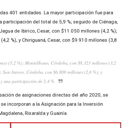
adas 401 entidades. La mayor participación fue para
 participación del total de 5,9 %; seguido de Ciénaga,
agua de Ibirico, Cesar, con $11.050 millones (4,2 %);
4,2 %), y Chiriguaná, Cesar, con $9.910 millones (3,8
ones (3,2 %); Montelíbano, Córdoba, con $8.323 millones (3,2
; San Antero, Córdoba, con $6.809 millones (2,6 %), y
y una participación de 2,4 %.
sación de asignaciones directas del año 2020, se
se incorporan a la Asignación para la Inversión
Magdalena, Risaralda y Guainía.