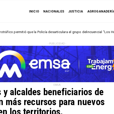
INICIO
NACIONALES
JUSTICIA
AGROGANADERÍ
mitió que la Policía desarticulara el grupo delincuencial “Los Húmedos“
- PUBLICIDAD -
EMSA
y alcaldes beneficiarios de
en más recursos para nuevos
n los territorios.