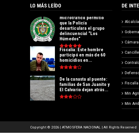
LO MÁS LEÍDO
DE INT
Operación contra el
microtráfico permitió
Alcalcía
que la Policía
desarticulara el grupo
Goberna
delincuencial “Los
Húmedos“
Cámara
Fiscalía: Este hombre
Cancille
participó en más de 60
homicidios en...
Contralo
Defenso
De la canasta al puente:
Fiscalía
familias de San Juanito y
El Calvario dejan atrás...
Min Agr
Min Amb
Copyright ©
2026 | ATMOSFERA NACIONAL | All Rights Reserved