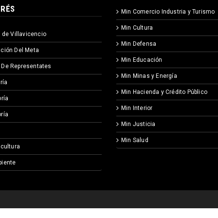
ERÉS
Min Comercio Industria y Turismo
Min Cultura
 de Villavicencio
Min Defensa
ción Del Meta
Min Educación
 De Representates
Min Minas y Energía
ría
Min Hacienda y Crédito Público
ría
Min Interior
ría
Min Justicia
Min Salud
icultura
iente