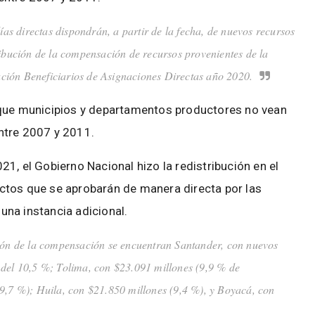
ías directas dispondrán, a partir de la fecha, de nuevos recursos
ribución de la compensación de recursos provenientes de la
ción Beneficiarios de Asignaciones Directas año 2020.
 que municipios y departamentos productores no vean
ntre 2007 y 2011.
1, el Gobierno Nacional hizo la redistribución en el
ctos que se aprobarán de manera directa por las
guna instancia adicional.
ión de la compensación se encuentran Santander, con nuevos
 del 10,5 %; Tolima, con $23.091 millones (9,9 % de
(9,7 %); Huila, con $21.850 millones (9,4 %), y Boyacá, con