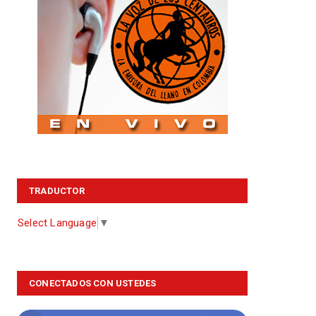
TRADUCTOR
Select Language
▼
CONECTADOS CON USTEDES