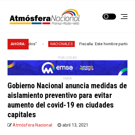
“Los Húmedos“
AHORA:
Fiscalía: Este hombre participó en más 
NACIONALES
- PUBLICIDAD -
EMSA
Gobierno Nacional anuncia medidas de
aislamiento preventivo para evitar
aumento del covid-19 en ciudades
capitales
Atmósfera Nacional
abril 13, 2021