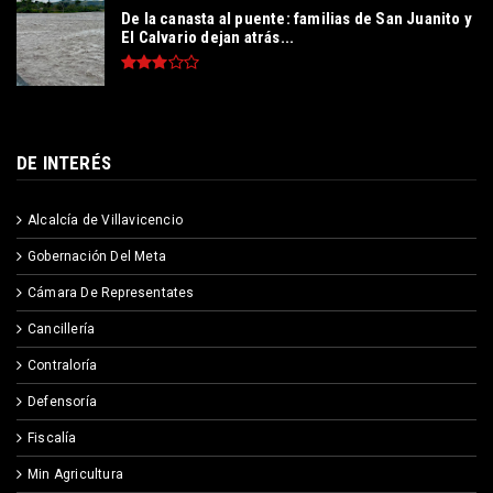
De la canasta al puente: familias de San Juanito y
El Calvario dejan atrás...
DE INTERÉS
Alcalcía de Villavicencio
Gobernación Del Meta
Cámara De Representates
Cancillería
Contraloría
Defensoría
Fiscalía
Min Agricultura