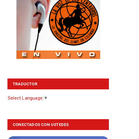
TRADUCTOR
Select Language
▼
CONECTADOS CON USTEDES