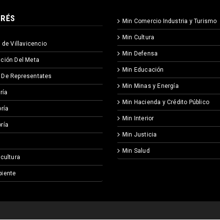
ERÉS
Min Comercio Industria y Turismo
Min Cultura
 de Villavicencio
Min Defensa
ción Del Meta
Min Educación
 De Representates
Min Minas y Energía
ría
Min Hacienda y Crédito Público
ría
Min Interior
ría
Min Justicia
Min Salud
icultura
iente