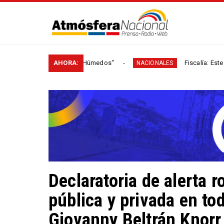
delincuencial “Los Húmedos“
AHORA:
Fiscalía: Este hombre pa
NACIONALES
Declaratoria de alerta r
pública y privada en to
Giovanny Beltrán Knorr,