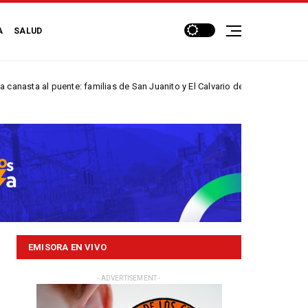
A
SALUD
l puente: familias de San Juanito y El Calvario dejan atrás...
NACIONA
EMISORA EN VIVO
- ADVERTISEMENT -