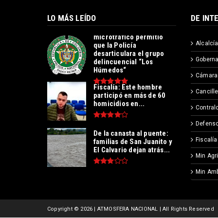
LO MÁS LEÍDO
DE INT
Operación contra el
microtráfico permitió
Alcalcía
que la Policía
desarticulara el grupo
Goberna
delincuencial “Los
Húmedos“
Cámara
Fiscalía: Este hombre
Cancille
participó en más de 60
homicidios en...
Contralo
Defenso
De la canasta al puente:
Fiscalía
familias de San Juanito y
El Calvario dejan atrás...
Min Agr
Min Amb
Copyright ©
2026 | ATMOSFERA NACIONAL | All Rights Reserved