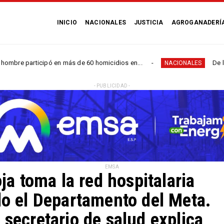
INICIO
NACIONALES
JUSTICIA
AGROGANADERÍ
rticipó en más de 60 homicidios en...
De la canasta a
NACIONALES
- PUBLICIDAD -
EMSA
oja toma la red hospitalaria
do el Departamento del Meta.
 secretario de salud explica