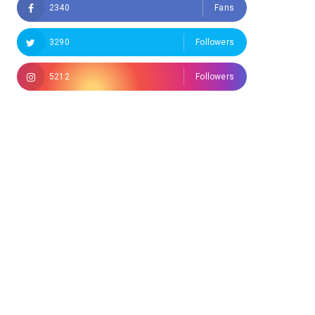
2340
Fans
3290
Followers
5212
Followers