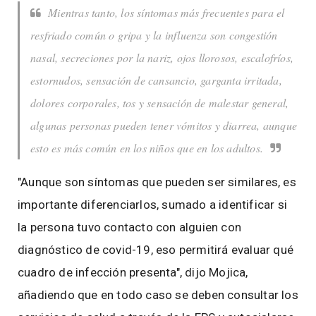
Mientras tanto, los síntomas más frecuentes para el
resfriado común o gripa y la influenza son congestión
nasal, secreciones por la nariz, ojos llorosos, escalofríos,
estornudos, sensación de cansancio, garganta irritada,
dolores corporales, tos y sensación de malestar general,
algunas personas pueden tener vómitos y diarrea, aunque
esto es más común en los niños que en los adultos.
"Aunque son síntomas que pueden ser similares, es
importante diferenciarlos, sumado a identificar si
la persona tuvo contacto con alguien con
diagnóstico de covid-19, eso permitirá evaluar qué
cuadro de infección presenta", dijo Mojica,
añadiendo que en todo caso se deben consultar los