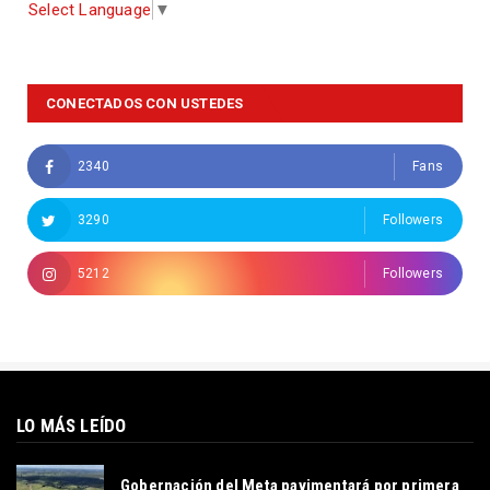
Select Language
▼
CONECTADOS CON USTEDES
2340
Fans
3290
Followers
5212
Followers
LO MÁS LEÍDO
Gobernación del Meta pavimentará por primera