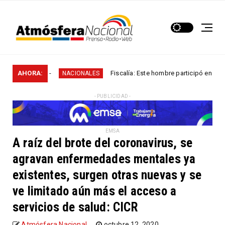
s“
AHORA:
Fiscalía: Este hombre participó en más de 60 homi
NACIONALES
- PUBLICIDAD -
EMSA
A raíz del brote del coronavirus, se
agravan enfermedades mentales ya
existentes, surgen otras nuevas y se
ve limitado aún más el acceso a
servicios de salud: CICR
Atmósfera Nacional
octubre 12, 2020