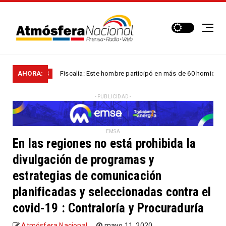
AHORA:
Fiscalía: Este hombre participó en más de 60 homicidios en...
CIONALES
- PUBLICIDAD -
EMSA
En las regiones no está prohibida la
divulgación de programas y
estrategias de comunicación
planificadas y seleccionadas contra el
covid-19 : Contraloría y Procuraduría
Atmósfera Nacional
mayo 11, 2020