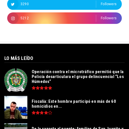
3290
Followers
5212
Followers
LO MÁS LEÍDO
Operación contra el microtráfico permitió que la
Policía desarticulara el grupo delincuencial “Los
Húmedos“
Fiscalía: Este hombre participó en más de 60
homicidios en...
De la canasta al puente: familias de San Juanito y