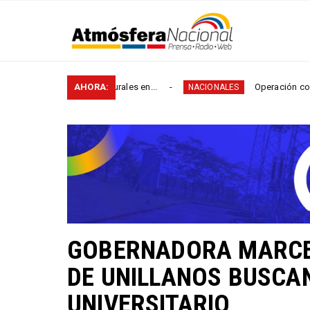
etros de vías rurales en...
AHORA:
Operación contra el micr
NACIONALES
GOBERNADORA MARCE
DE UNILLANOS BUSCA
UNIVERSITARIO