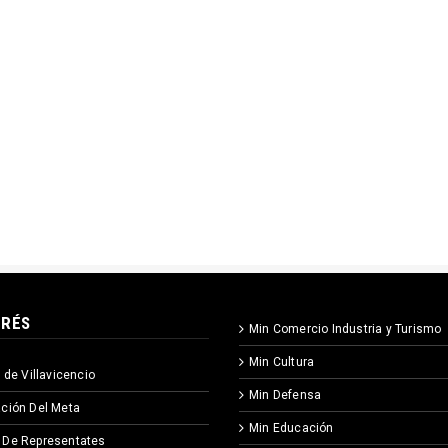
ERÉS
Min Comercio Industria y Turismo
Min Cultura
 de Villavicencio
Min Defensa
ción Del Meta
Min Educación
 De Representates