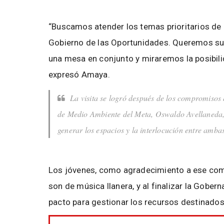
“Buscamos atender los temas prioritarios de
Gobierno de las Oportunidades. Queremos sum
una mesa en conjunto y miraremos la posibil
expresó Amaya.
La visita se logró después de los compromisos
de Medio Ambiente del Meta, Oswaldo Avellaneda, c
generar los espacios y la interlocución entre ambas
Los jóvenes, como agradecimiento a ese comp
son de música llanera, y al finalizar la Gober
pacto para gestionar los recursos destinados a