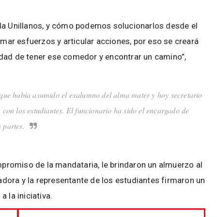
 la Unillanos, y cómo podemos solucionarlos desde el
ar esfuerzos y articular acciones, por eso se creará
idad de tener ese comedor y encontrar un camino”,
 que había asumido el exalumno del alma mater y hoy secretario
on los estudiantes. El funcionario ha sido el encargado de
 partes.
romiso de la mandataria, le brindaron un almuerzo al
nadora y la representante de los estudiantes firmaron un
 la iniciativa.