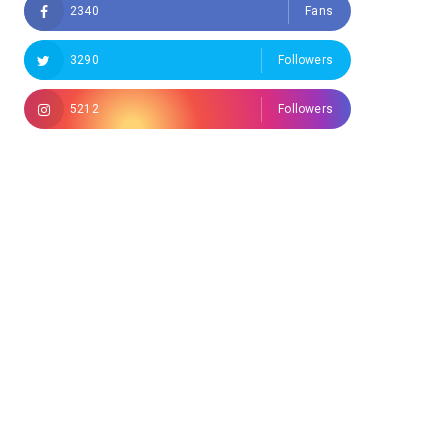
2340
Fans
3290
Followers
5212
Followers