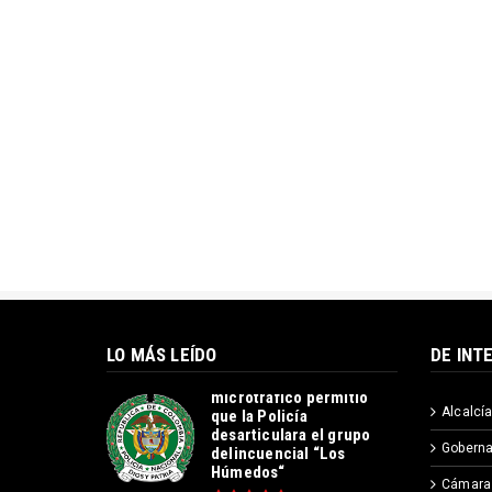
LO MÁS LEÍDO
DE INT
Operación contra el
microtráfico permitió
Alcalcía
que la Policía
desarticulara el grupo
Goberna
delincuencial “Los
Húmedos“
Cámara