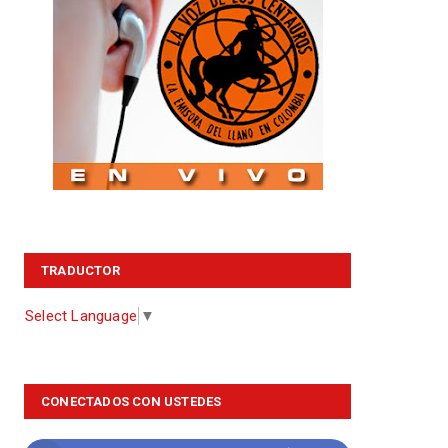
TRADUCTOR
Select Language
▼
CONECTADOS CON USTEDES