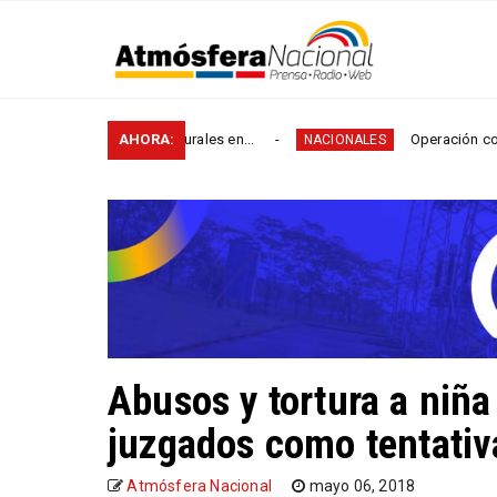
tros de vías rurales en...
AHORA:
Operación contra el micro
NACIONALES
Abusos y tortura a niña
juzgados como tentativ
Atmósfera Nacional
mayo 06, 2018