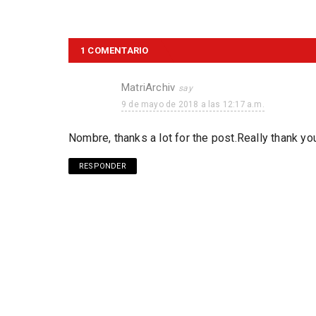
1 COMENTARIO
MatriArchiv
9 de mayo de 2018 a las 12:17 a.m.
Nombre, thanks a lot for the post.Really thank yo
RESPONDER