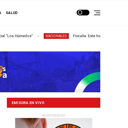
A
SALUD
úmedos“
Fiscalía: Este hombre participó en más de 60
NACIONALES
EMISORA EN VIVO
- ADVERTISEMENT -