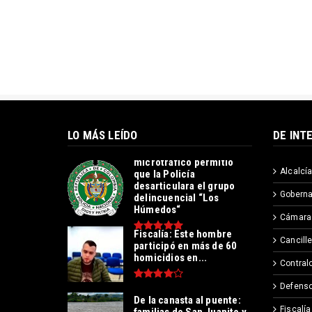
LO MÁS LEÍDO
DE INT
Operación contra el
microtráfico permitió
Alcalcía
que la Policía
desarticulara el grupo
Goberna
delincuencial “Los
Húmedos“
Cámara
Fiscalía: Este hombre
Cancille
participó en más de 60
homicidios en...
Contralo
Defenso
De la canasta al puente:
Fiscalía