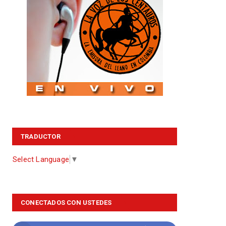
TRADUCTOR
Select Language
▼
CONECTADOS CON USTEDES