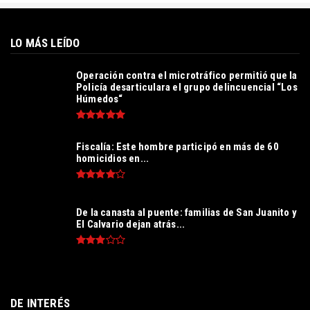
LO MÁS LEÍDO
Operación contra el microtráfico permitió que la
Policía desarticulara el grupo delincuencial “Los
Húmedos“
Fiscalía: Este hombre participó en más de 60
homicidios en...
De la canasta al puente: familias de San Juanito y
El Calvario dejan atrás...
DE INTERÉS