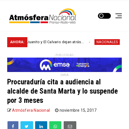
s de San Juanito y El Calvario dejan atrás...
AHORA:
Por creci
NACIONALES
- PUBLICIDAD -
EMSA
Procuraduría cita a audiencia al
alcalde de Santa Marta y lo suspende
por 3 meses
Atmósfera Nacional
noviembre 15, 2017