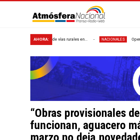
 kilómetros de vías rurales en...
AHORA:
Operación contra e
NACIONALES
“Obras provisionales d
funcionan, aguacero má
marzo no deja novedad