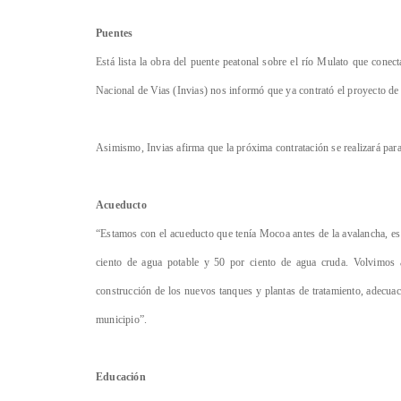
Puentes
Está lista la obra del puente peatonal sobre el río Mulato que cone
Nacional de Vias (Invias) nos informó que ya contrató el proyecto de 
Asimismo, Invias afirma que la próxima contratación se realizará par
Acueducto
“Estamos con el acueducto que tenía Mocoa antes de la avalancha, es
ciento de agua potable y 50 por ciento de agua cruda. Volvimos
construcción de los nuevos tanques y plantas de tratamiento, adecuaci
municipio”.
Educación