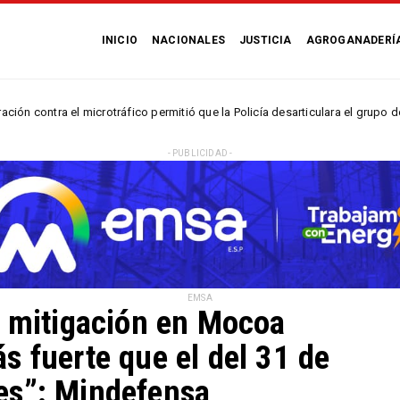
INICIO
NACIONALES
JUSTICIA
AGROGANADERÍ
l microtráfico permitió que la Policía desarticulara el grupo delincuencial
- PUBLICIDAD -
EMSA
e mitigación en Mocoa
s fuerte que el del 31 de
es”: Mindefensa