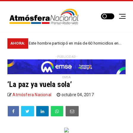
scalía: Este hombre participó en más de 60 homicidios en...
AHORA:
NACIONA
- PUBLICIDAD -
EMSA
‘La paz ya vuela sola’
Atmósfera Nacional
octubre 04, 2017