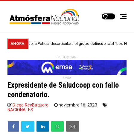
mitió que la Policía desarticulara el grupo delincuencial “Los Húmedos“
AHORA:
- PUBLICIDAD -
EMSA
Expresidente de Saludcoop con fallo
condenatorio.
Diego ReyBaquero
noviembre 16, 2023
NACIONALES