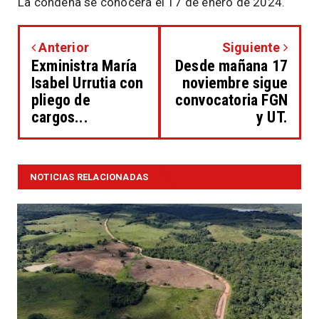
La condena se conocerá el 17 de enero de 2024.
Anterior
Siguiente
Exministra María
Desde mañana 17
Isabel Urrutia con
noviembre sigue
pliego de
convocatoria FGN
cargos...
y UT.
NOTICIAS RELACIONADAS