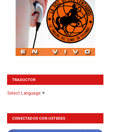
TRADUCTOR
Select Language
▼
CONECTADOS CON USTEDES