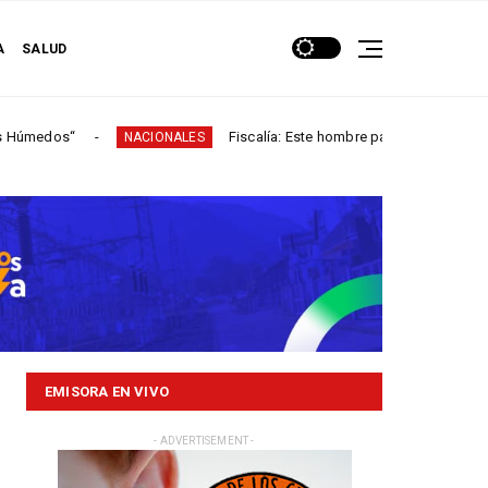
A
SALUD
Fiscalía: Este hombre participó en más de 60 homicidios e
NACIONALES
EMISORA EN VIVO
- ADVERTISEMENT -