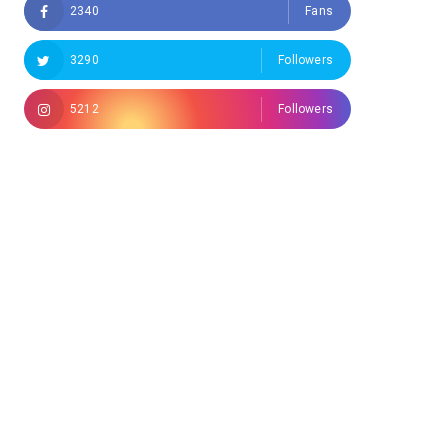
2340
Fans
3290
Followers
5212
Followers