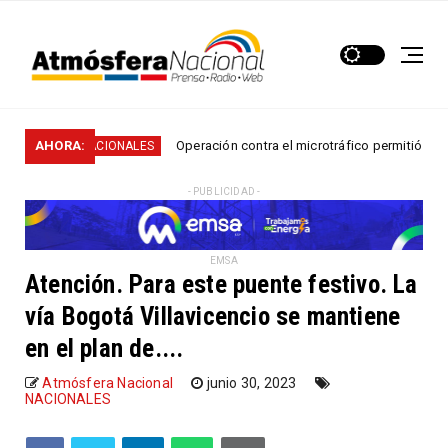
AHORA:
Operación contra el microtráfico permitió que la Policí
NACIONALES
- PUBLICIDAD -
EMSA
Atención. Para este puente festivo. La
vía Bogotá Villavicencio se mantiene
en el plan de....
Atmósfera Nacional
junio 30, 2023
NACIONALES