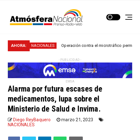
.
AHORA:
Operación contra el microtráfico permitió que la P
NACIONALES
- PUBLICIDAD -
EMSA
Alarma por futura escases de
medicamentos, lupa sobre el
Ministerio de Salud e Invima.
Diego ReyBaquero
marzo 21, 2023
NACIONALES