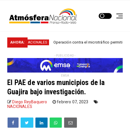
AHORA:
Operación contra el microtráfico permitió que la Pol
NACIONALES
- PUBLICIDAD -
EMSA
El PAE de varios municipios de la
Guajira bajo investigación.
Diego ReyBaquero
febrero 07, 2023
NACIONALES