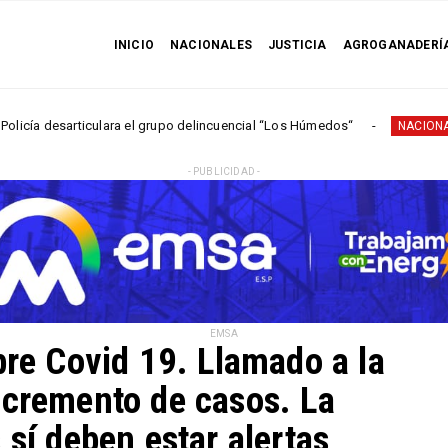
INICIO
NACIONALES
JUSTICIA
AGROGANADERÍ
lara el grupo delincuencial “Los Húmedos“
Fiscalía: 
NACIONALES
- PUBLICIDAD -
EMSA
bre Covid 19. Llamado a la
ncremento de casos. La
 sí deben estar alertas