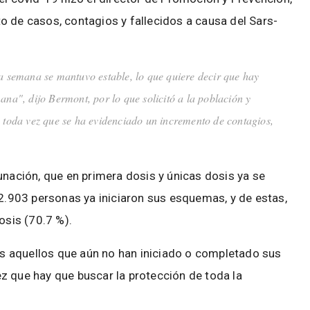
o de casos, contagios y fallecidos a causa del Sars-
a semana se mantuvo estable, lo que quiere decir que hay
ana", dijo Bermont, por lo que solicitó a la población y
n toda vez que se ha evidenciado un incremento de contagios,
unación, que en primera dosis y únicas dosis ya se
92.903 personas ya iniciaron sus esquemas, y de estas,
sis (70.7 %).
dos aquellos que aún no han iniciado o completado sus
z que hay que buscar la protección de toda la