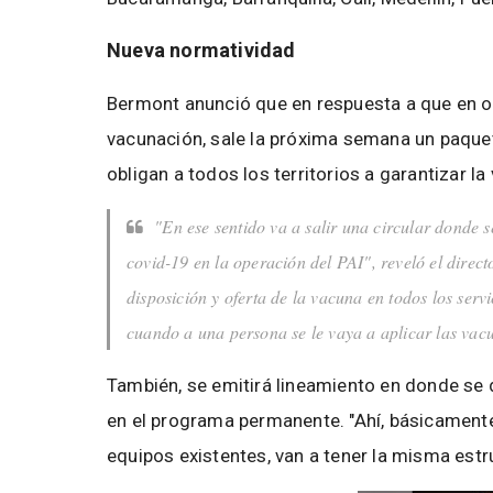
Nueva normatividad
Bermont anunció que en respuesta a que en o
vacunación, sale la próxima semana un paquet
obligan a todos los territorios a garantizar 
"En ese sentido va a salir una circular donde s
covid-19 en la operación del PAI", reveló el direc
disposición y oferta de la vacuna en todos los se
cuando a una persona se le vaya a aplicar las vacu
También, se emitirá lineamiento en donde se d
en el programa permanente. "Ahí, básicament
equipos existentes, van a tener la misma estru