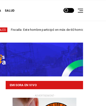
A
SALUD
Este hombre participó en más de 60 homicidios en...
D
NACIONALES
EMISORA EN VIVO
- ADVERTISEMENT -