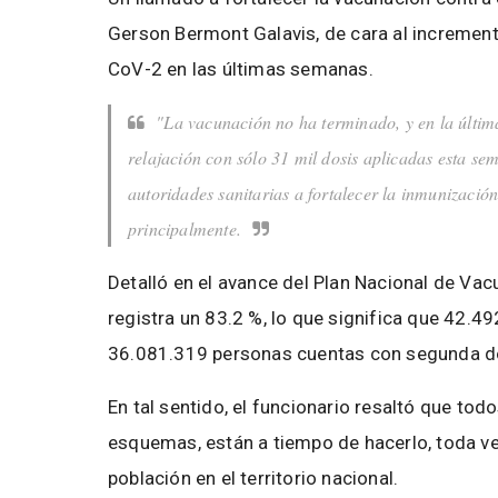
Gerson Bermont Galavis, de cara al increment
CoV-2 en las últimas semanas.
"La vacunación no ha terminado, y en la últim
relajación con sólo 31 mil dosis aplicadas esta sem
autoridades sanitarias a fortalecer la inmunizació
principalmente.
Detalló en el avance del Plan Nacional de Vac
registra un 83.2 %, lo que significa que 42.4
36.081.319 personas cuentas con segunda do
En tal sentido, el funcionario resaltó que to
esquemas, están a tiempo de hacerlo, toda ve
población en el territorio nacional.