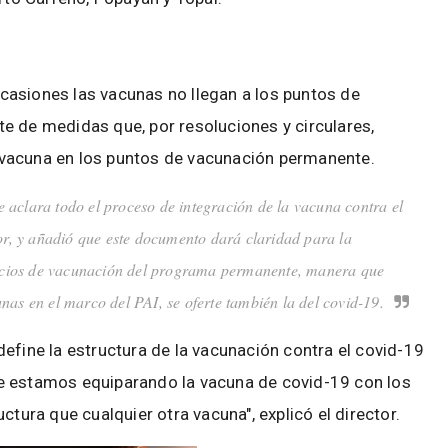
casiones las vacunas no llegan a los puntos de
e de medidas que, por resoluciones y circulares,
la vacuna en los puntos de vacunación permanente.
e aclara todo el proceso de integración de la vacuna contra el
tor, y añadió que este documento dará claridad para la
rvicios de vacunación del programa permanente, manera que
nas en el marco del PAI, se oferte también la del covid-19.
efine la estructura de la vacunación contra el covid-19
e estamos equiparando la vacuna de covid-19 con los
ctura que cualquier otra vacuna", explicó el director.