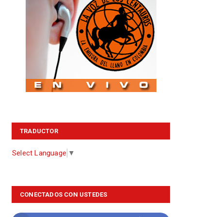
TRADUCTOR
Select Language
▼
CONECTADOS CON USTEDES