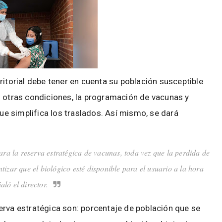
ritorial debe tener en cuenta su población susceptible
n otras condiciones, la programación de vacunas y
que simplifica los traslados. Así mismo, se dará
ra la reserva estratégica de vacunas, toda vez que la perdida de
izar que el biológico esté disponible para el usuario a la hora
ló el director.
Reserva estratégica son: porcentaje de población que se