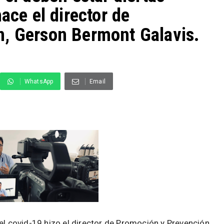
ace el director de
n, Gerson Bermont Galavis.
WhatsApp
Email
el covid-19 hizo el director de Promoción y Prevención,