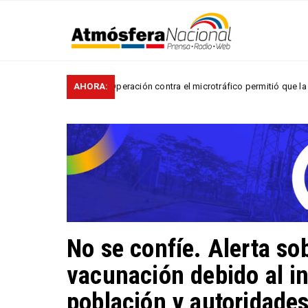
Operación contra el microtráfico permitió que la Policía desarticu
AHORA:
ALES
No se confíe. Alerta so
vacunación debido al i
población y autoridades