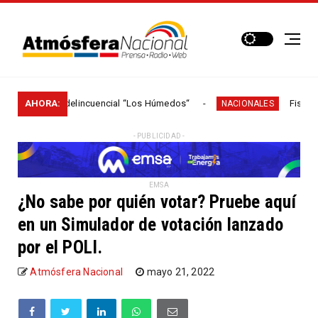
ra el grupo delincuencial “Los Húmedos“
AHORA:
Fiscalía: Es
NACIONALES
- PUBLICIDAD -
EMSA
¿No sabe por quién votar? Pruebe aquí
en un Simulador de votación lanzado
por el POLI.
Atmósfera Nacional
mayo 21, 2022