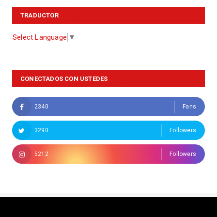
TRADUCTOR
Select Language
▼
CONECTADOS CON USTEDES
2340
Fans
3290
Followers
5212
Followers