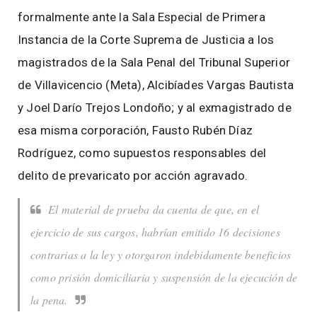
formalmente ante la Sala Especial de Primera
Instancia de la Corte Suprema de Justicia a los
magistrados de la Sala Penal del Tribunal Superior
de Villavicencio (Meta), Alcibíades Vargas Bautista
y Joel Darío Trejos Londoño; y al exmagistrado de
esa misma corporación, Fausto Rubén Díaz
Rodríguez, como supuestos responsables del
delito de prevaricato por acción agravado.
El material de prueba da cuenta de que, en el
ejercicio de sus cargos, habrían emitido 16 decisiones
contrarias a la ley y otorgaron indebidamente beneficios
como prisión domiciliaria y suspensión de la ejecución de
la pena.