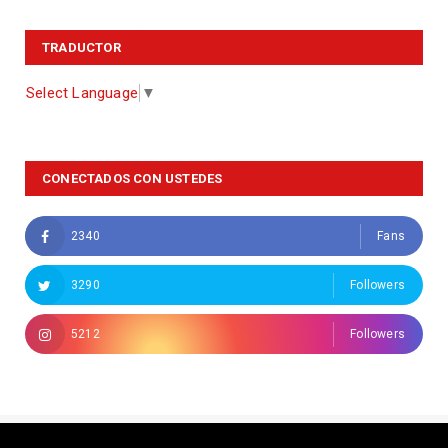
TRADUCTOR
Select Language
▼
CONECTADOS CON USTEDES
2340
Fans
3290
Followers
5212
Followers