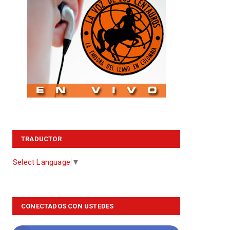
TRADUCTOR
Select Language
▼
CONECTADOS CON USTEDES