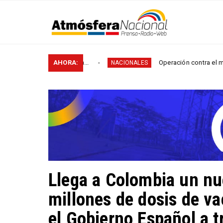
rurales en...
AHORA:
Operación contra el microtráfico permi
NACIONALES
Llega a Colombia un nu
millones de dosis de v
el Gobierno Español a