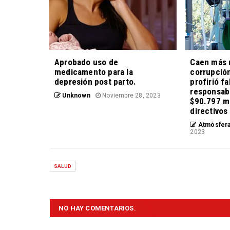
Aprobado uso de
Caen más r
medicamento para la
corrupción
depresión post parto.
profirió fa
responsabi
Unknown
Noviembre 28, 2023
$90.797 mi
directivos 
Atmósfera
2023
SALUD
NO HAY COMENTARIOS.