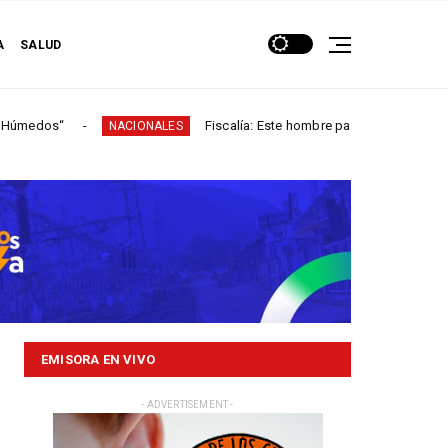
A
SALUD
Fiscalía: Este hombre participó en más de 60 homicidios e
NACIONALES
EMISORA EN VIVO
- ADVERTISEMENT -