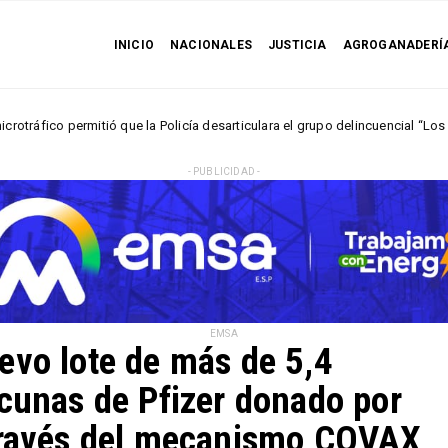
INICIO
NACIONALES
JUSTICIA
AGROGANADERÍ
tió que la Policía desarticulara el grupo delincuencial “Los Húmedos“
- PUBLICIDAD -
EMSA
evo lote de más de 5,4
acunas de Pfizer donado por
 través del mecanismo COVAX