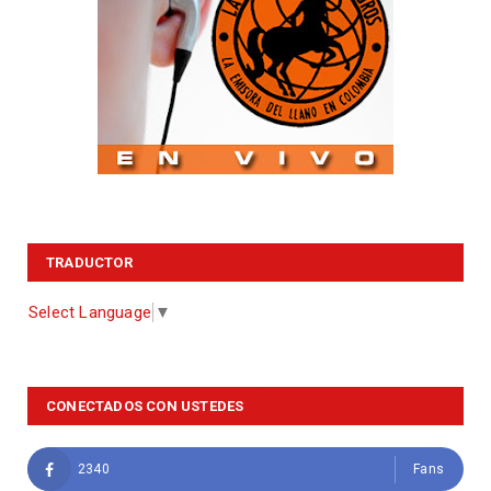
TRADUCTOR
Select Language
▼
CONECTADOS CON USTEDES
2340
Fans