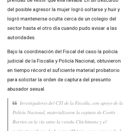
prendas de vestir que ella llevaba. En un descuido
del posible agresor la mujer logró soltarse y huir y
logró mantenerse oculta cerca de un colegio del
sector hasta el otro día cuando pudo avisar a las
autoridades.
Bajo la coordinación del Fiscal del caso la policía
judicial de la Fiscalía y Policía Nacional, obtuvieron
en tiempo récord el suficiente material probatorio
para solicitar la orden de captura del presunto
abusador sexual.
Investigadores del CTI de la Fiscalía, con apoyo de la
Policía Nacional, materializaron la captura de Cortés
Barrios en la vía entre la vereda Chichimene y el
perímetro urbano de Acacias (Meta); cerca a una sede de