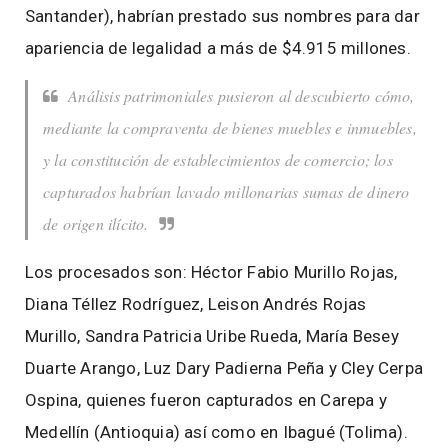
Santander), habrían prestado sus nombres para dar
apariencia de legalidad a más de $4.915 millones.
Análisis patrimoniales pusieron al descubierto cómo,
mediante la compraventa de bienes muebles e inmuebles,
y la constitución de establecimientos de comercio; los
capturados habrían lavado millonarias sumas de dinero
de origen ilícito.
Los procesados son: Héctor Fabio Murillo Rojas,
Diana Téllez Rodríguez, Leison Andrés Rojas
Murillo, Sandra Patricia Uribe Rueda, María Besey
Duarte Arango, Luz Dary Padierna Peña y Cley Cerpa
Ospina, quienes fueron capturados en Carepa y
Medellín (Antioquia) así como en Ibagué (Tolima).