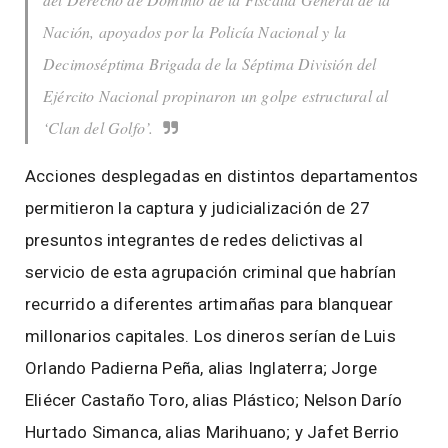
Nación, apoyados por la Policía Nacional y la
Decimoséptima Brigada de la Séptima División del
Ejército Nacional propinaron un golpe estructural al
‘Clan del Golfo’.
Acciones desplegadas en distintos departamentos
permitieron la captura y judicialización de 27
presuntos integrantes de redes delictivas al
servicio de esta agrupación criminal que habrían
recurrido a diferentes artimañas para blanquear
millonarios capitales. Los dineros serían de Luis
Orlando Padierna Peña, alias Inglaterra; Jorge
Eliécer Castaño Toro, alias Plástico; Nelson Darío
Hurtado Simanca, alias Marihuano; y Jafet Berrio