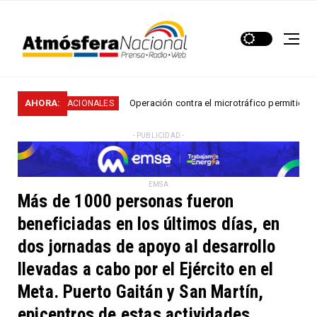
AHORA:
Operación contra el microtráfico permitió que la Polic
NACIONALES
- PUBLICIDAD -
EMSA
Más de 1000 personas fueron
beneficiadas en los últimos días, en
dos jornadas de apoyo al desarrollo
llevadas a cabo por el Ejército en el
Meta. Puerto Gaitán y San Martín,
epicentros de estas actividades.