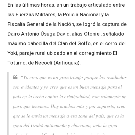
En las últimas horas, en un trabajo articulado entre
las Fuerzas Militares, la Policía Nacional y la
Fiscalía General de la Nación, se logró la captura de
Dairo Antonio Úsuga David, alias Otoniel, señalado
máximo cabecilla del Clan del Golfo, en el cerro del
Yoki, paraje rural ubicado en el corregimiento El
Totumo, de Necoclí (Antioquia).
“Yo creo que es un gran triunfo porque los resultados
son evidentes y yo creo que es un buen mensaje para el
país en la lucha contra la criminalidad, este solamente un
paso que tenemos. Hay muchos más y por supuesto, creo
que se le envía un mensaje a esa zona del país, que es la
zona del Urabá antioqueño y chocoano, toda la zona
afectada por el Caribe cordobés, sucreño, bolivarense y