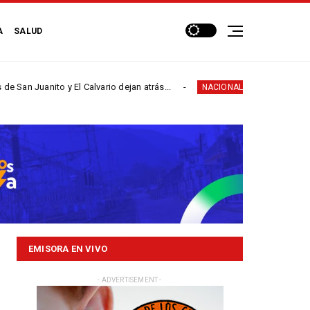
A
SALUD
ito y El Calvario dejan atrás...
Por creciente del río
NACIONALES
EMISORA EN VIVO
- ADVERTISEMENT -