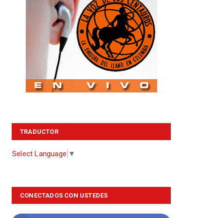
TRADUCTOR
Select Language
▼
CONECTADOS CON USTEDES