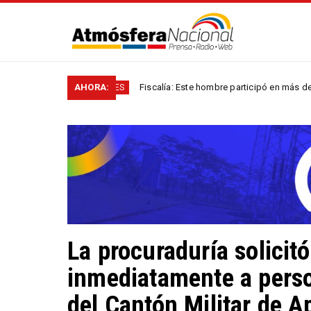
AHORA:
Fiscalía: Este hombre participó en más de 60 homicid
NACIONALES
La procuraduría solicitó
inmediatamente a perso
del Cantón Militar de A