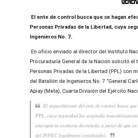
El ente de control busca que se hagan efec
Personas Privadas de la Libertad, cuya seg
Ingenieros No. 7.
En oficio enviado al director del Instituto Nac
Procuraduría General de la Nación solicitó el 
Personas Privadas de la Libertad (PPL) con m
del Batallón de Ingenieros No. 7 “General Carl
Apiay (Meta), Cuarta División del Ejército Naci
El requerimiento del ente de control busca que
PPL, cuya seguridad fue asignada transitoriamente
emergencia sanitaria decretada, a pesar de que su c
del INPEC legalmente constituidos.