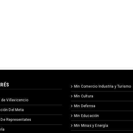
ERÉS
Min Comercio Industria y Turismo
Min Cultura
 de Villavicencio
Min Defensa
ción Del Meta
Min Educación
 De Representates
Min Minas y Energía
ría