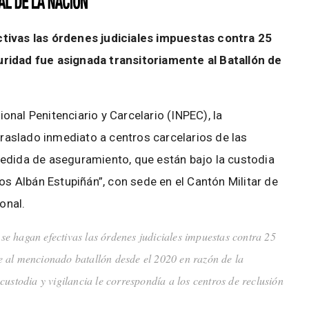
tivas las órdenes judiciales impuestas contra 25
uridad fue asignada transitoriamente al Batallón de
ional Penitenciario y Carcelario (INPEC), la
traslado inmediato a centros carcelarios de las
edida de aseguramiento, que están bajo la custodia
os Albán Estupiñán”, con sede en el Cantón Militar de
onal.
 se hagan efectivas las órdenes judiciales impuestas contra 25
 al mencionado batallón desde el 2020 en razón de la
ustodia y vigilancia le correspondía a los centros de reclusión