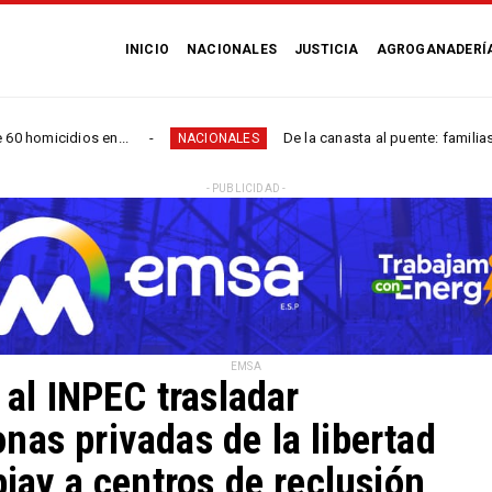
INICIO
NACIONALES
JUSTICIA
AGROGANADERÍ
ios en...
De la canasta al puente: familias de San Juan
NACIONALES
- PUBLICIDAD -
EMSA
 al INPEC trasladar
nas privadas de la libertad
piay a centros de reclusión