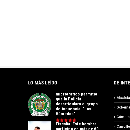
LO MÁS LEÍDO
DE INT
Operación contra el
microtráfico permitió
Alcalcía
que la Policía
desarticulara el grupo
Goberna
delincuencial “Los
Húmedos“
Cámara
Fiscalía: Este hombre
Cancille
participó en más de 60