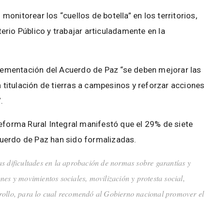
onitorear los “cuellos de botella” en los territorios,
rio Público y trabajar articuladamente en la
mplementación del Acuerdo de Paz “se deben mejorar las
a titulación de tierras a campesinos y reforzar acciones
.
Reforma Rural Integral manifestó que el 29% de siete
uerdo de Paz han sido formalizadas.
 dificultades en la aprobación de normas sobre garantías y
nes y movimientos sociales, movilización y protesta social,
rollo, para lo cual recomendó al Gobierno nacional promover el