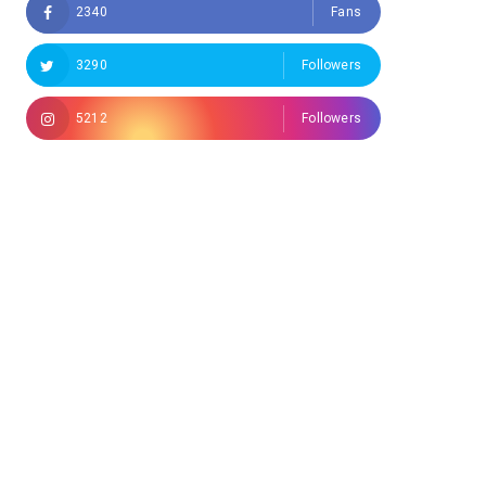
2340
Fans
3290
Followers
5212
Followers