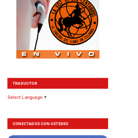
TRADUCTOR
Select Language
▼
CONECTADOS CON USTEDES