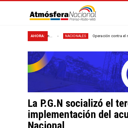
as rurales en...
AHORA:
Operación contra el microtráfico pe
NACIONALES
La P.G.N socializó el te
implementación del acu
Nacional