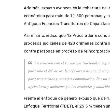
Además, expuso avances en la cobertura de lo
económica para más de 11.500 personas y la 
Antiguos Espacios Transitorios de Capacitac
Así mismo, indicó que “la Procuraduría consti
procesos judiciales de 420 crímenes contra l
contra personas en proceso de reincorporaci
En relación con el Programa Nacional Integral 
pues solo el 8% de los beneficiarios han recibido 
para resguardos y consejos comunitarios. Por tal 
agricultura y ambiente y a las entidades y autoridad
Frente al enfoque de género expuso que de 4.
Enfoque Territorial (PDET), el 25.5 % tienen 