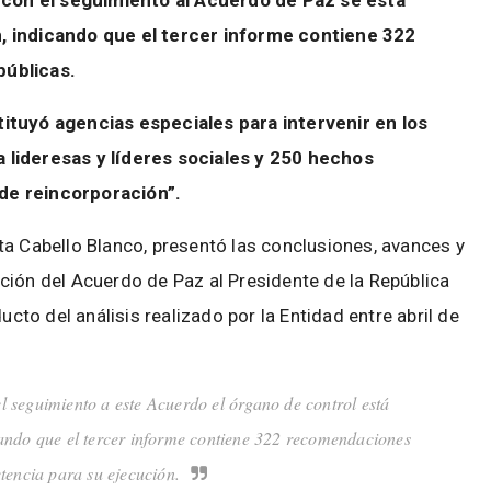
 con el seguimiento al Acuerdo de Paz se está
, indicando que el tercer informe contiene 322
públicas.
ituyó agencias especiales para intervenir en los
 lideresas y líderes sociales y 250 hechos
de reincorporación”.
ta Cabello Blanco, presentó las conclusiones, avances y
ción del Acuerdo de Paz al Presidente de la República
o del análisis realizado por la Entidad entre abril de
el seguimiento a este Acuerdo el órgano de control está
cando que el tercer informe contiene 322 recomendaciones
tencia para su ejecución.