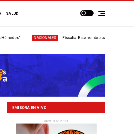
A
SALUD
Fiscalía: Este hombre participó en más de 60 homicidio
NACIONALES
EMISORA EN VIVO
- ADVERTISEMENT -