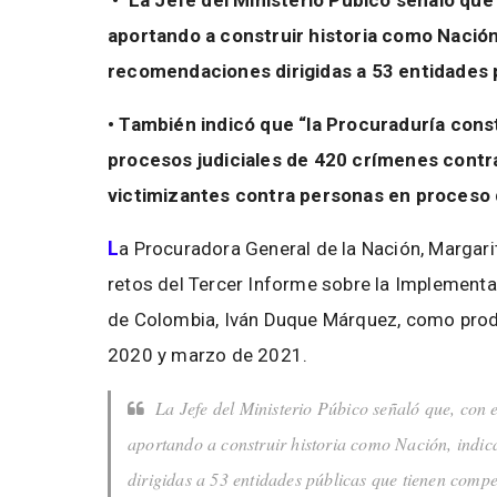
• La Jefe del Ministerio Púbico señaló que
aportando a construir historia como Nación
recomendaciones dirigidas a 53 entidades 
• También indicó que “la Procuraduría const
procesos judiciales de 420 crímenes contra
victimizantes contra personas en proceso 
L
a Procuradora General de la Nación, Margari
retos del Tercer Informe sobre la Implementa
de Colombia, Iván Duque Márquez, como product
2020 y marzo de 2021.
La Jefe del Ministerio Púbico señaló que, con 
aportando a construir historia como Nación, indi
dirigidas a 53 entidades públicas que tienen compe