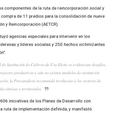
s componentes de la ruta de reincorporación social y
compra de 11 predios para la consolidación de nueve
ión y Reincorporación (AETCR).
tuyó agencias especiales para intervenir en los
ideresas y líderes sociales y 250 hechos victimizantes
ón”.
de Sustitución de Cultivos de Uso Ilícito se evidencian desafíos,
proyectos productivos y aún no existen modelos de sustitución
razón, la Procuradora recomendó involucrar a los sectores de
es étnicas y territoriales.
606 iniciativas de los Planes de Desarrollo con
una ruta de implementación definida, y manifestó