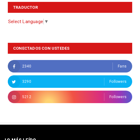
TRADUCTOR
Select Language
▼
CONECTADOS CON USTEDES
2340
Fans
3290
Followers
5212
Followers