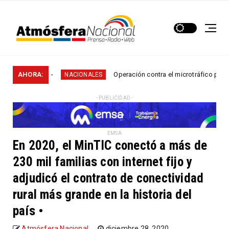
s en...
AHORA:
Operación contra el microtráfico permitió qu
NACIONALES
- PUBLICIDAD -
EMSA
En 2020, el MinTIC conectó a más de
230 mil familias con internet fijo y
adjudicó el contrato de conectividad
rural más grande en la historia del
país •
Atmósfera Nacional
diciembre 28, 2020