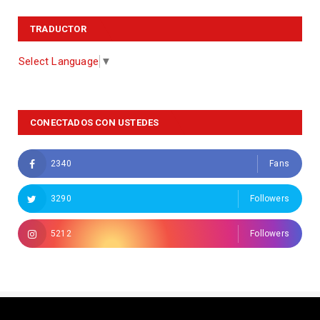
TRADUCTOR
Select Language
▼
CONECTADOS CON USTEDES
2340
Fans
3290
Followers
5212
Followers