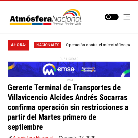
en...
AHORA:
Operación contra el microtráfico permitió que 
NACIONALES
- PUBLICIDAD -
EMSA
Gerente Terminal de Transportes de
Villavicencio Alcides Andrés Socarras
confirma operación sin restricciones a
partir del Martes primero de
septiembre
Atmósfera Nacional
agosto 27, 2020