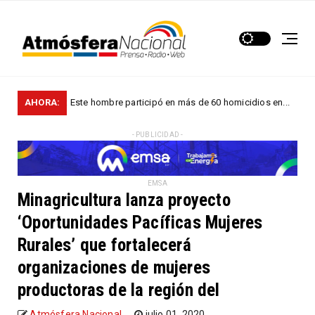
scalía: Este hombre participó en más de 60 homicidios en...
AHORA:
NACIONA
- PUBLICIDAD -
EMSA
Minagricultura lanza proyecto
‘Oportunidades Pacíficas Mujeres
Rurales’ que fortalecerá
organizaciones de mujeres
productoras de la región del
Atmósfera Nacional
julio 01, 2020