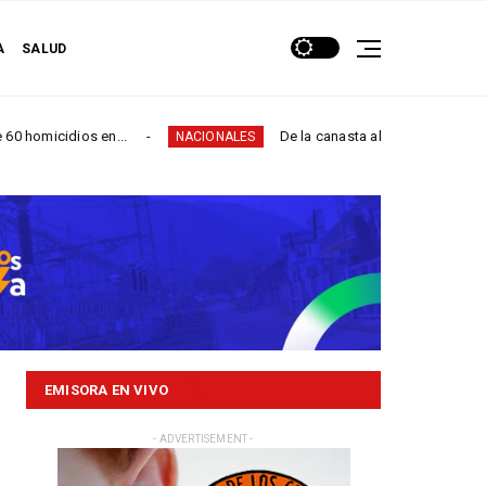
A
SALUD
s en...
De la canasta al puente: familias de San Juanit
NACIONALES
EMISORA EN VIVO
- ADVERTISEMENT -