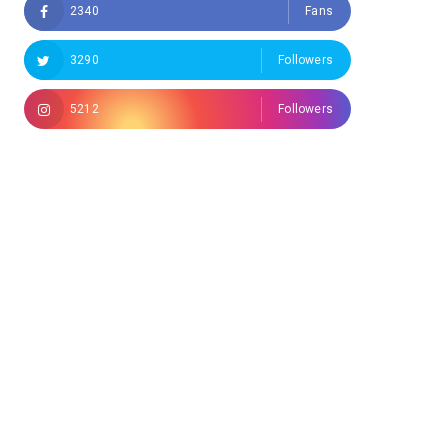
2340
Fans
3290
Followers
5212
Followers