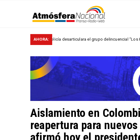
rmitió que la Policía desarticulara el grupo delincuencial “Los Húmedos“
AHORA:
Aislamiento en Colombi
reapertura para nuevos
afirmó hoy el presiden