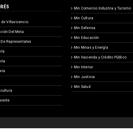
ERÉS
Min Comercio Industria y Turismo
Min Cultura
 de Villavicencio
Min Defensa
ción Del Meta
Min Educación
 De Representates
Min Minas y Energía
ría
Min Hacienda y Crédito Público
ría
Min Interior
ría
Min Justicia
Min Salud
icultura
iente