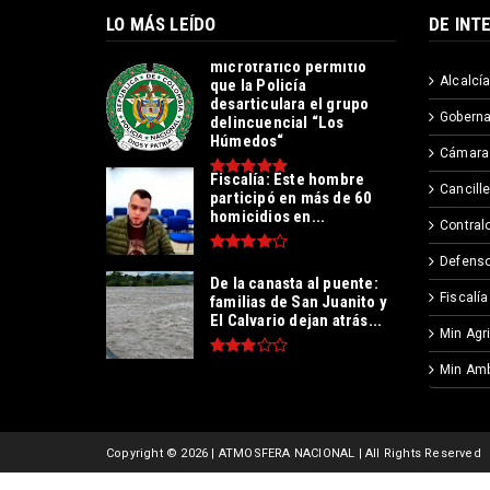
LO MÁS LEÍDO
DE INT
Operación contra el
microtráfico permitió
Alcalcía
que la Policía
desarticulara el grupo
Goberna
delincuencial “Los
Húmedos“
Cámara
Fiscalía: Este hombre
Cancille
participó en más de 60
homicidios en...
Contralo
Defenso
De la canasta al puente:
Fiscalía
familias de San Juanito y
El Calvario dejan atrás...
Min Agr
Min Amb
Copyright ©
2026 | ATMOSFERA NACIONAL | All Rights Reserved