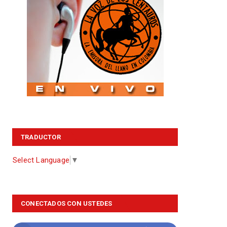
TRADUCTOR
Select Language
▼
CONECTADOS CON USTEDES