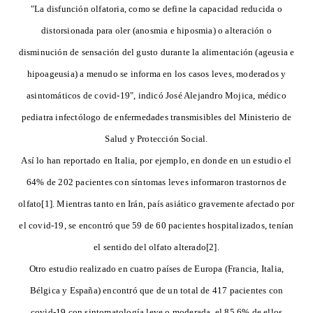
"La disfunción olfatoria, como se define la capacidad reducida o
distorsionada para oler (anosmia e hiposmia) o alteración o
disminución de sensación del gusto durante la alimentación (ageusia e
hipoageusia) a menudo se informa en los casos leves, moderados y
asintomáticos de covid-19", indicó José Alejandro Mojica, médico
pediatra infectólogo de enfermedades transmisibles del Ministerio de
Salud y Protección Social.
Así lo han reportado en Italia, por ejemplo, en donde en un estudio el
64% de 202 pacientes con síntomas leves informaron trastornos de
olfato[1]. Mientras tanto en Irán, país asiático gravemente afectado por
el covid-19, se encontró que 59 de 60 pacientes hospitalizados, tenían
el sentido del olfato alterado[2].
Otro estudio realizado en cuatro países de Europa (Francia, Italia,
Bélgica y España) encontró que de un total de 417 pacientes con
covid-19 con sintomatología leve o moderada, el 85.6% de ellos