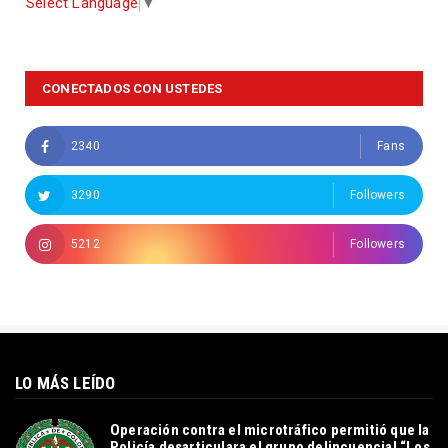
Select Language
▼
CONECTADOS CON USTEDES
2340
Fans
3290
Followers
5212
Followers
LO MÁS LEÍDO
Operación contra el microtráfico permitió que la
Policía desarticulara el grupo delincuencial “Los