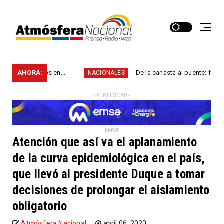
micidios en...
AHORA:
De la canasta al puente: familias de San
NACIONALES
- PUBLICIDAD -
EMSA
Atención que así va el aplanamiento
de la curva epidemiológica en el país,
que llevó al presidente Duque a tomar
decisiones de prolongar el aislamiento
obligatorio
Atmósfera Nacional
abril 06, 2020