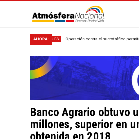
AHORA:
Operación contra el microtráfico permitió que la Poli
NACIONALES
Banco Agrario obtuvo u
millones, superior en u
obtenida en 2018