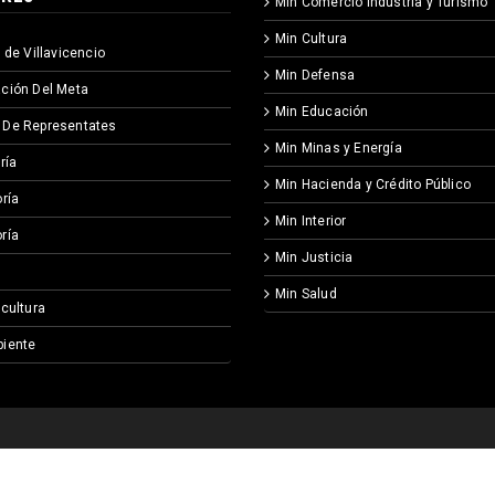
Min Comercio Industria y Turismo
Min Cultura
 de Villavicencio
Min Defensa
ción Del Meta
Min Educación
 De Representates
Min Minas y Energía
ría
Min Hacienda y Crédito Público
ría
Min Interior
ría
Min Justicia
Min Salud
icultura
iente