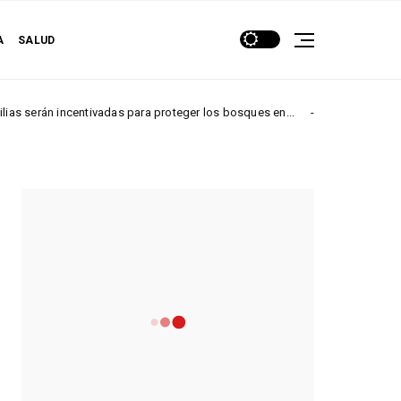
A
SALUD
rán incentivadas para proteger los bosques en...
Lla
NACIONALES
EMISORA EN VIVO
- ADVERTISEMENT -