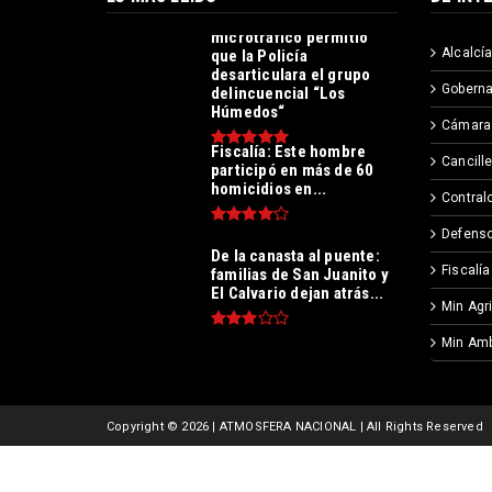
Operación contra el
microtráfico permitió
Alcalcía
que la Policía
desarticulara el grupo
Goberna
delincuencial “Los
Húmedos“
Cámara
Fiscalía: Este hombre
Cancille
participó en más de 60
homicidios en...
Contralo
Defenso
De la canasta al puente:
Fiscalía
familias de San Juanito y
El Calvario dejan atrás...
Min Agr
Min Amb
Copyright ©
2026 | ATMOSFERA NACIONAL | All Rights Reserved