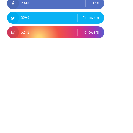
2340
Fans
3290
Followers
5212
Followers