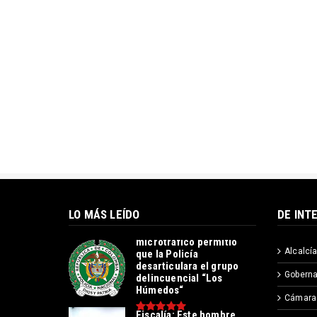
LO MÁS LEÍDO
DE INT
Operación contra el
microtráfico permitió
Alcalcía
que la Policía
desarticulara el grupo
Goberna
delincuencial “Los
Húmedos“
Cámara
Fiscalía: Este hombre