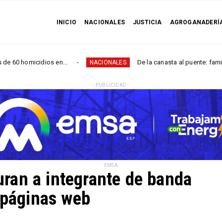
INICIO
NACIONALES
JUSTICIA
AGROGANADERÍ
micidios en...
De la canasta al puente: familias de San
NACIONALES
- PUBLICIDAD -
EMSA
turan a integrante de banda
 páginas web