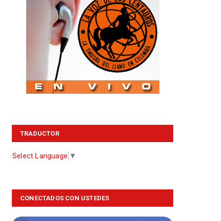
TRADUCTOR
Select Language
▼
CONECTADOS CON USTEDES