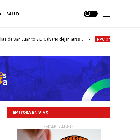
A
SALUD
 Juanito y El Calvario dejan atrás...
Por creciente del
NACIONALES
EMISORA EN VIVO
- ADVERTISEMENT -