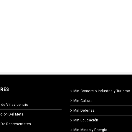
ERÉS
Min Comercio Industria y Turismo
Min Cultura
 de Villavicencio
Min Defensa
ción Del Meta
Min Educación
 De Representates
Min Minas y Energía