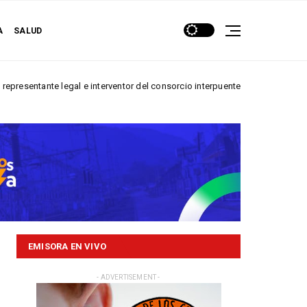
A
SALUD
e legal e interventor del consorcio interpuente por...
NACIONALES
EMISORA EN VIVO
- ADVERTISEMENT -