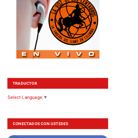
TRADUCTOR
Select Language
▼
CONECTADOS CON USTEDES