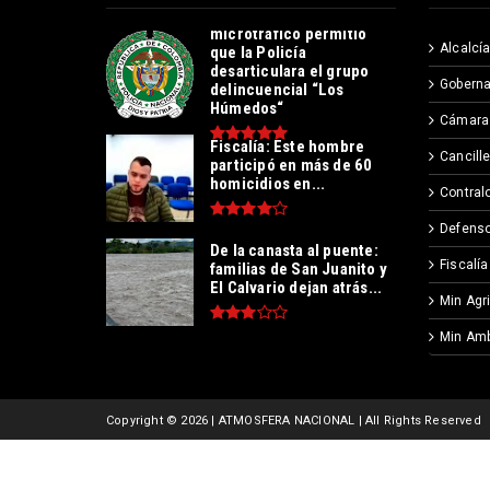
Operación contra el
microtráfico permitió
Alcalcía
que la Policía
desarticulara el grupo
Goberna
delincuencial “Los
Húmedos“
Cámara
Fiscalía: Este hombre
Cancille
participó en más de 60
homicidios en...
Contralo
Defenso
De la canasta al puente:
Fiscalía
familias de San Juanito y
El Calvario dejan atrás...
Min Agr
Min Amb
Copyright ©
2026 | ATMOSFERA NACIONAL | All Rights Reserved