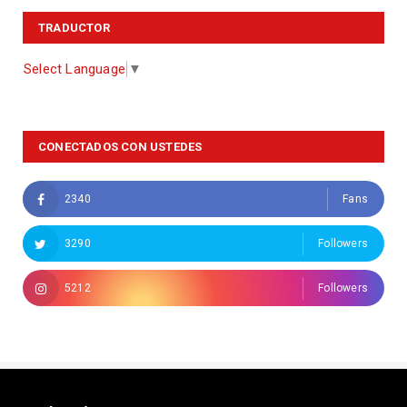
TRADUCTOR
Select Language
▼
CONECTADOS CON USTEDES
2340
Fans
3290
Followers
5212
Followers