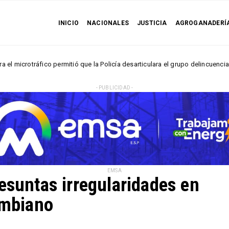
INICIO
NACIONALES
JUSTICIA
AGROGANADERÍ
áfico permitió que la Policía desarticulara el grupo delincuencial “Los Húm
- PUBLICIDAD -
EMSA
esuntas irregularidades en
ombiano