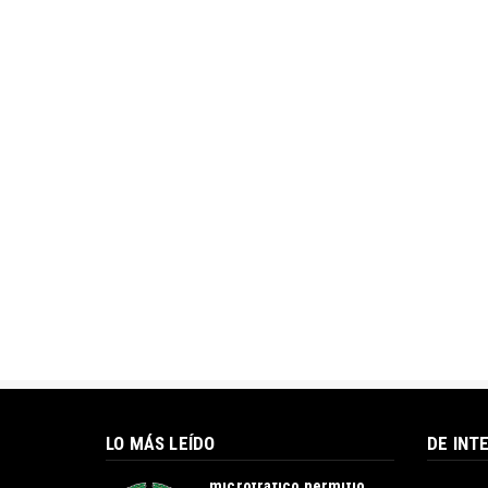
LO MÁS LEÍDO
DE INT
Operación contra el
microtráfico permitió