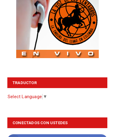
TRADUCTOR
Select Language
▼
CONECTADOS CON USTEDES