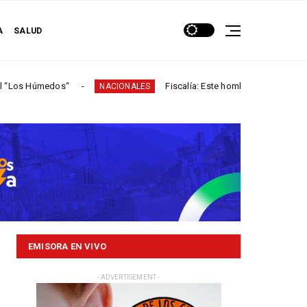
A
SALUD
edos“
Fiscalía: Este hombre participó en más de 60 h
NACIONALES
EMISORA EN VIVO
- ADVERTISEMENT -