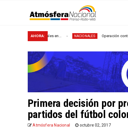
os de vías rurales en...
AHORA:
Operación contra el microtr
NACIONALES
Primera decisión por pr
partidos del fútbol col
Atmósfera Nacional
octubre 02, 2017