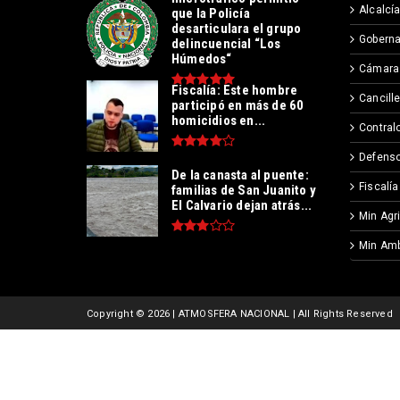
Alcalcía
que la Policía
desarticulara el grupo
Goberna
delincuencial “Los
Húmedos“
Cámara
Fiscalía: Este hombre
Cancille
participó en más de 60
homicidios en...
Contralo
Defenso
De la canasta al puente:
Fiscalía
familias de San Juanito y
El Calvario dejan atrás...
Min Agr
Min Amb
Copyright ©
2026 | ATMOSFERA NACIONAL | All Rights Reserved