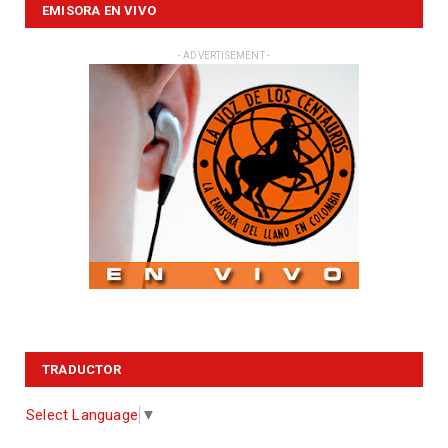
EMISORA EN VIVO
- ADVERTISEMENT -
TRADUCTOR
Select Language
▼