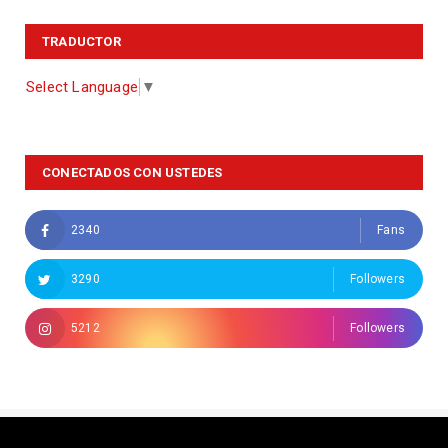
TRADUCTOR
Select Language
▼
CONECTADOS CON USTEDES
2340
Fans
3290
Followers
5212
Followers