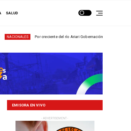
A
SALUD
Por creciente del río Ariari Gobernación del Meta acelera obras pa
NALES
EMISORA EN VIVO
- ADVERTISEMENT -