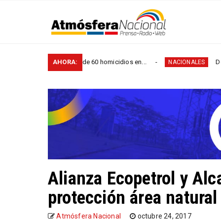
 participó en más de 60 homicidios en...
AHORA:
De la canast
NACIONALES
Alianza Ecopetrol y Alc
protección área natural
Atmósfera Nacional
octubre 24, 2017