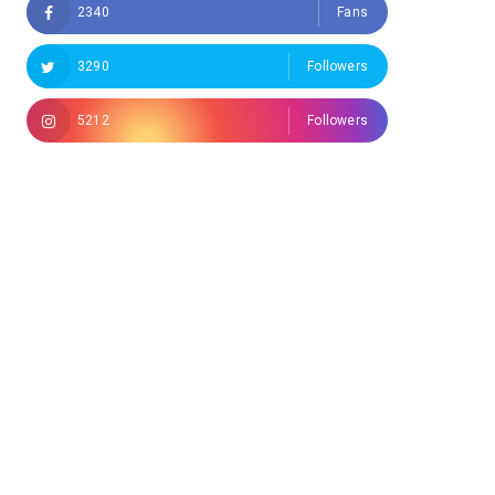
2340
Fans
3290
Followers
5212
Followers