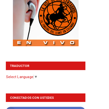
TRADUCTOR
Select Language
▼
CONECTADOS CON USTEDES