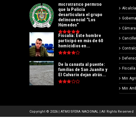
microtráfico permitió
Alcalcía
que la Policía
desarticulara el grupo
Goberna
delincuencial “Los
Húmedos“
Cámara
Fiscalía: Este hombre
Cancille
participó en más de 60
homicidios en...
Contralo
Defenso
De la canasta al puente:
Fiscalía
familias de San Juanito y
El Calvario dejan atrás...
Min Agr
Min Amb
Copyright ©
2026 | ATMOSFERA NACIONAL | All Rights Reserved