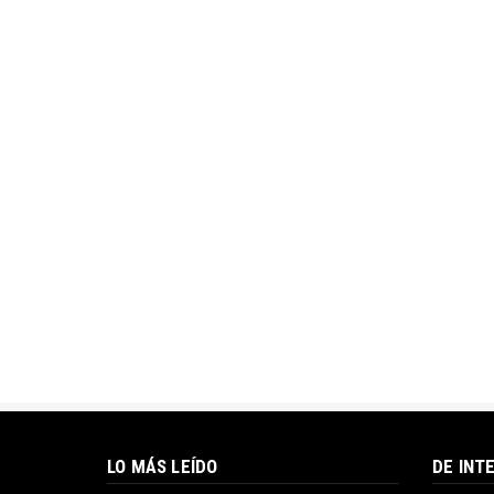
LO MÁS LEÍDO
DE INT
Operación contra el